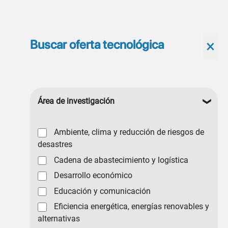
sólido-aire
×
Buscar oferta tecnológica
Disponible
Área de investigación
Ambiente, clima y reducción de riesgos de
desastres
Cadena de abastecimiento y logística
Desarrollo económico
Educación y comunicación
Eficiencia energética, energías renovables y
Microorganismos para degradar plásticos de un
alternativas
solo uso